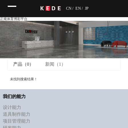
CN
/
EN
/
JP
正规体育博彩平台
产品（0）
新闻（1）
未找到搜索结果！
我们的能力
设计能力
道具制作能力
项目管理能力
研发能力