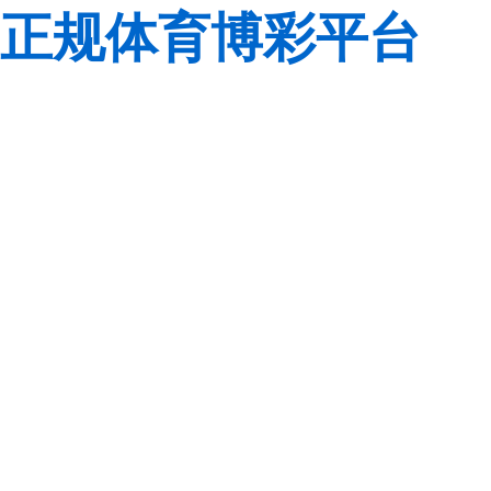
正规体育博彩平台