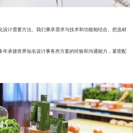
化设计需要方法。我们秉承需求与技术和功能相结合。把选材
多年承接世界知名设计事务所方案的经验和沟通能力，紧密配