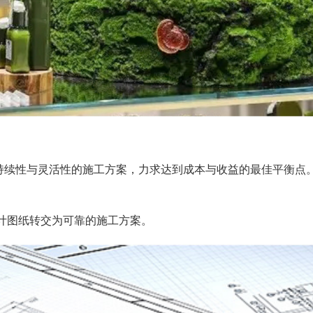
求持续性与灵活性的施工方案，力求达到成本与收益的最佳平衡点
计图纸转交为可靠的施工方案。