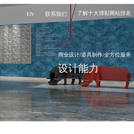
了解十大博彩网站排名
EN
联系我们
商业设计/道具制作/全方位服务
设计能力