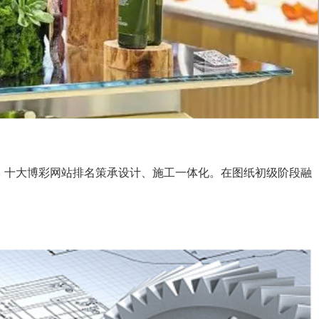
。十大博彩网站排名策承设计、施工一体化。在图纸初级阶段融