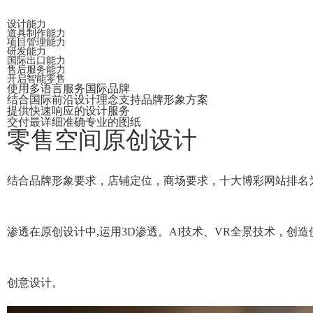
设计能力
道具制作能力
项目管理能力
研发能力
国际出口能力
售后服务能力
开启智能零售
使用多语言服务国际品牌
结合国际前沿设计理念支持品牌形象方案
提供快速响应的设计服务
交付最详细准确专业的图纸
零售空间原创设计
结合品牌形象要求，店铺定位，商场要求，十大博彩网站排名
渗透在原创设计中,运用3D渗透。AI技术、VR全景技术，
创意设计。