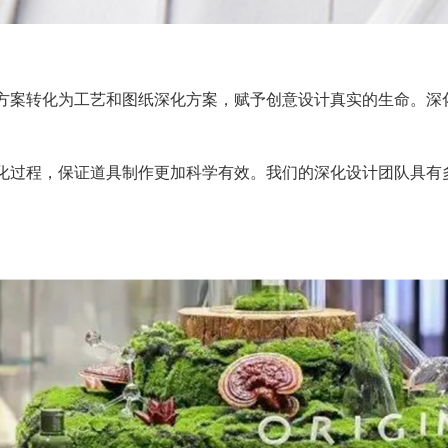
方案转化为工艺和图纸深化方案，赋予创意设计真实的生命。深
化过程，保证道具制作更加科学有效。我们的深化设计团队具有