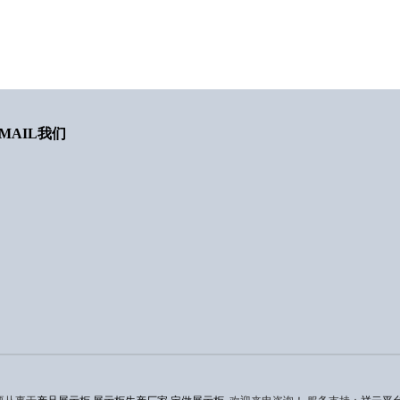
MAIL我们