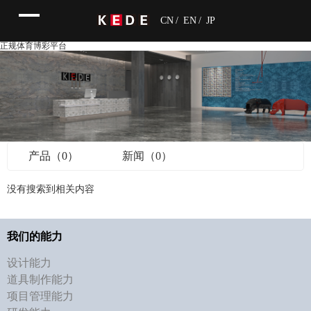
CN
/
EN
/
JP
正规体育博彩平台
产品（0）
新闻（0）
没有搜索到相关内容
我们的能力
设计能力
道具制作能力
项目管理能力