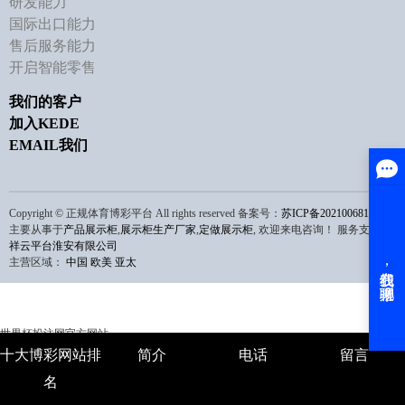
研发能力
国际出口能力
售后服务能力
开启智能零售
我们的客户
加入KEDE
EMAIL我们
Copyright © 正规体育博彩平台 All rights reserved 备案号：
苏ICP备2021006810号
主要从事于
产品展示柜
,
展示柜生产厂家
,
定做展示柜
, 欢迎来电咨询！
服务支持：
祥云平台淮安有限公司
主营区域：
中国
欧美
亚太
世界杯投注网官方网站
十大博彩网站排
简介
电话
留言
名