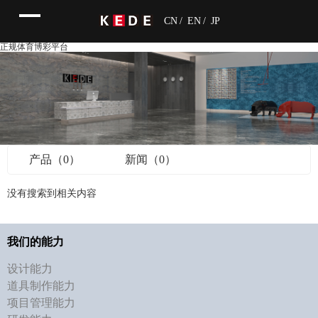
CN
/
EN
/
JP
正规体育博彩平台
产品（0）
新闻（0）
没有搜索到相关内容
我们的能力
设计能力
道具制作能力
项目管理能力