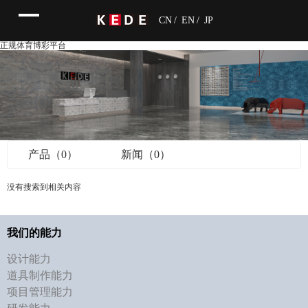
CN
/
EN
/
JP
正规体育博彩平台
产品（0）
新闻（0）
没有搜索到相关内容
我们的能力
设计能力
道具制作能力
项目管理能力