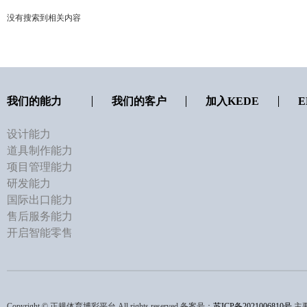
没有搜索到相关内容
我们的能力
我们的客户
加入KEDE
E
设计能力
道具制作能力
项目管理能力
研发能力
国际出口能力
售后服务能力
开启智能零售
Copyright © 正规体育博彩平台 All rights reserved 备案号：
苏ICP备2021006810号
主