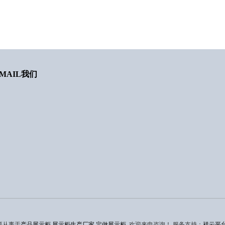
MAIL我们
要从事于
产品展示柜
,
展示柜生产厂家
,
定做展示柜
, 欢迎来电咨询！
服务支持：
祥云平