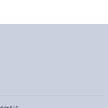
台淮安有限公司