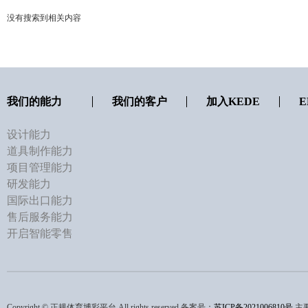
没有搜索到相关内容
我们的能力
我们的客户
加入KEDE
E
设计能力
道具制作能力
项目管理能力
研发能力
国际出口能力
售后服务能力
开启智能零售
Copyright © 正规体育博彩平台 All rights reserved 备案号：
苏ICP备2021006810号
主