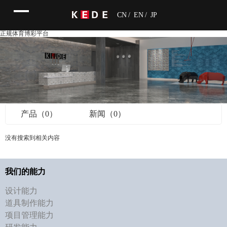
CN
/
EN
/
JP
正规体育博彩平台
产品（0）
新闻（0）
没有搜索到相关内容
我们的能力
设计能力
道具制作能力
项目管理能力