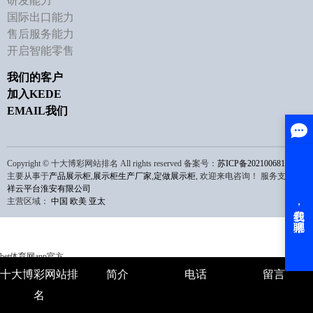
研发能力
国际出口能力
售后服务能力
开启智能零售
我们的客户
加入KEDE
EMAIL我们
Copyright © 十大博彩网站排名 All rights reserved 备案号：
苏ICP备2021006810号
主要从事于
产品展示柜
,
展示柜生产厂家
,
定做展示柜
, 欢迎来电咨询！
服务支持：
祥云平台淮安有限公司
主营区域：
中国
欧美
亚太
bet体育网app官方
十大博彩网站排
简介
电话
留言
名