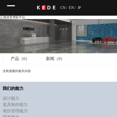
CN
/
EN
/
JP
正规体育博彩平台
产品（0）
新闻（0）
没有搜索到相关内容
我们的能力
设计能力
道具制作能力
项目管理能力