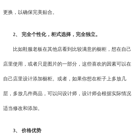
更换，以确保完美贴合。
2、 完全个性化，柜式选择，完全独立。
比如鞋服老板在其他店看到比较满意的橱柜，想在自己
店里使用，或者只是图片的一部分，这些喜欢的因素可以在
自己店里设计添加橱柜。或者，如果你想在柜子上多放几
层，多放几件商品，可以问设计师，设计师会根据实际情况
适当修改和添加。
3、 价格优势