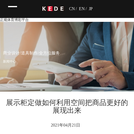
CN
/
EN
/
JP
正规体育博彩平台
商业设计/道具制作/全方位服务
新闻中心
展示柜定做如何利用空间把商品更好的
展现出来
2021年04月21日