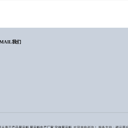
MAIL我们
要从事于
产品展示柜
,
展示柜生产厂家
,
定做展示柜
, 欢迎来电咨询！
服务支持：
祥云平