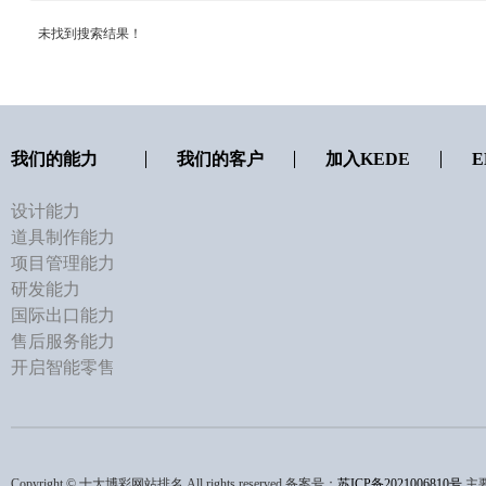
未找到搜索结果！
我们的能力
我们的客户
加入KEDE
E
设计能力
道具制作能力
项目管理能力
研发能力
国际出口能力
售后服务能力
开启智能零售
Copyright © 十大博彩网站排名 All rights reserved 备案号：
苏ICP备2021006810号
主