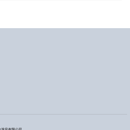
台淮安有限公司