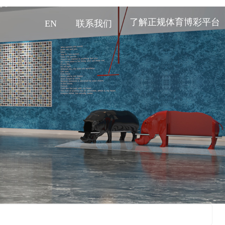
了解正规体育博彩平台
EN
联系我们