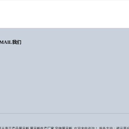
MAIL我们
要从事于
产品展示柜
,
展示柜生产厂家
,
定做展示柜
, 欢迎来电咨询！
服务支持：
祥云平