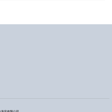
台淮安有限公司