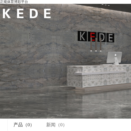
正规体育博彩平台
产品（0）
新闻（0）