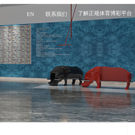
了解正规体育博彩平台
EN
联系我们