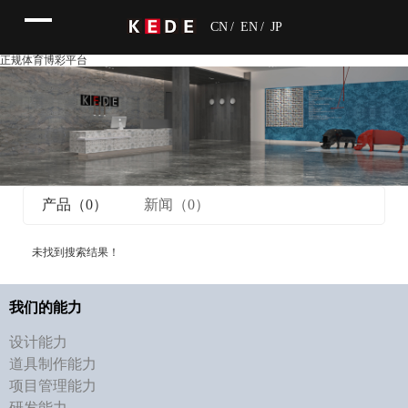
CN
/
EN
/
JP
正规体育博彩平台
产品（0）
新闻（0）
未找到搜索结果！
我们的能力
设计能力
道具制作能力
项目管理能力
研发能力