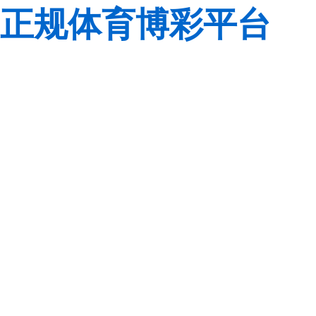
正规体育博彩平台