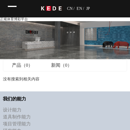
CN
/
EN
/
JP
正规体育博彩平台
产品（0）
新闻（0）
没有搜索到相关内容
我们的能力
设计能力
道具制作能力
项目管理能力