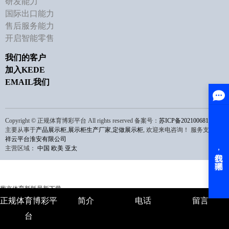
研发能力
国际出口能力
售后服务能力
开启智能零售
我们的客户
加入KEDE
EMAIL我们
Copyright © 正规体育博彩平台 All rights reserved 备案号：
苏ICP备2021006810号
主要从事于
产品展示柜
,
展示柜生产厂家
,
定做展示柜
, 欢迎来电咨询！
服务支持：
祥云平台淮安有限公司
主营区域：
中国
欧美
亚太
葡京体育新版最新下载
正规体育博彩平
简介
电话
留言
台