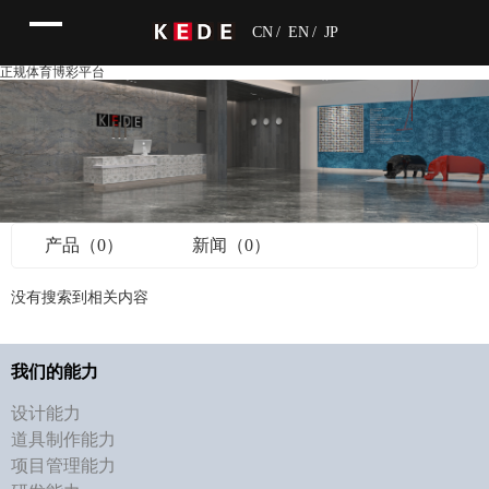
CN
/
EN
/
JP
正规体育博彩平台
产品（0）
新闻（0）
没有搜索到相关内容
我们的能力
设计能力
道具制作能力
项目管理能力