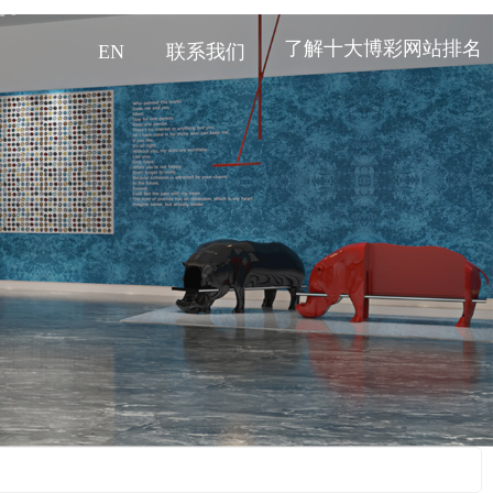
了解十大博彩网站排名
EN
联系我们