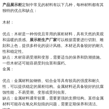
产品展示柜
定制中常见的材料有以下几种，每种材料都有其
独特的优点和缺点：
木材：
优点：木材是一种传统且常用的展柜材料，具有天然的美观
和温暖的质感。
展示柜生产厂家
可以根据需要进行切割、雕
刻和上色，提供多样化的设计风格。木材还具备较好的耐久
性和稳定性。
缺点：木材容易受潮和变形，需要适当的保养和防潮措施。
一些木材还可能容易受到虫害和腐朽。
金属：
优点：金属材料如钢铁、铝合金等具有较高的强度和耐久
性，可以提供稳定的展柜结构。金属材料还具备较好的抗腐
蚀性能，不易受潮、变形或受到虫害。
缺点：金属材料通常较重，需要更强的支撑结构。某些金属
材料可能存在氧化和划痕的问题，需要定期保养和清洁。