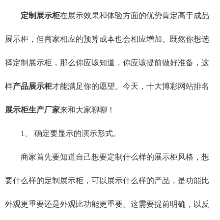
定制展示柜
在展示效果和体验方面的优势肯定高于成品
展示柜，但商家相应的预算成本也会相应增加。既然你想选
择定制展示柜，那么你应该知道，你应该提前做好准备，这
样
产品展示柜
才能满足你的愿望。今天，十大博彩网站排名
展示柜生产厂家
来和大家聊聊！
1、 确定要显示的演示形式。
商家首先要知道自己想要定制什么样的展示柜风格，想
要什么样的定制展示柜，可以展示什么样的产品，是功能比
外观更重要还是外观比功能更重要。这需要提前明确，以反