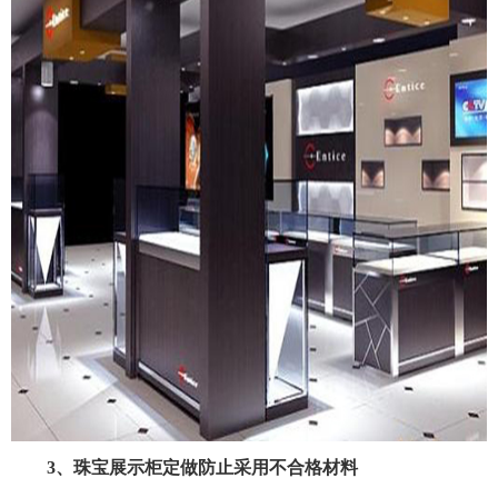
3、珠宝展示柜定做防止采用不合格材料