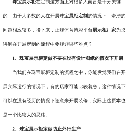
珠宝展示柜
在定制这方面上对很多人而言是十分关键
的，由于大多数的人在开展珠宝
展柜定制
的情况下，牵涉的
问题相应较多，接下来，正规体育博彩平台
展示柜厂家
为您
讲解在开展定制的流程中要规避哪些难点？
1、珠宝
展示柜定做
不要在没有设计图纸的情况下开启
当我们在珠宝展柜定制的流程之中，你能发觉我们在开
展实际运行的情况下，有的店家可能比较着急，这种情况下
可以在没有经历的情况下随意来开展装修，实际上这原本也
是一个比较大的忌讳。
2、珠宝展示柜定做防止外行生产