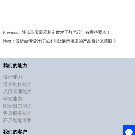
Previous：
浅谈珠宝展示柜定做对于灯光设计有哪些要求！
Next：
浅析如何设计灯光才能让展示柜里的产品看起来耀眼？
我们的能力
设计能力
道具制作能力
项目管理能力
研发能力
国际出口能力
售后服务能力
开启智能零售
我们的客户