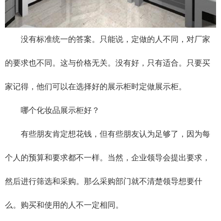
没有标准统一的答案。只能说，定做的人不同，对厂家
的要求也不同。这与价格无关。没有好，只有适合。只要买
家记得，他们可以在选择好的
展示柜
时定做
展示柜
。
哪个化妆品
展示柜
好？
有些朋友肯定想花钱，但有些朋友认为足够了，因为每
个人的预算和要求都不一样。当然，企业领导会提出要求，
然后进行筛选和采购。那么采购部门就不清楚领导想要什
么。购买和使用的人不一定相同。