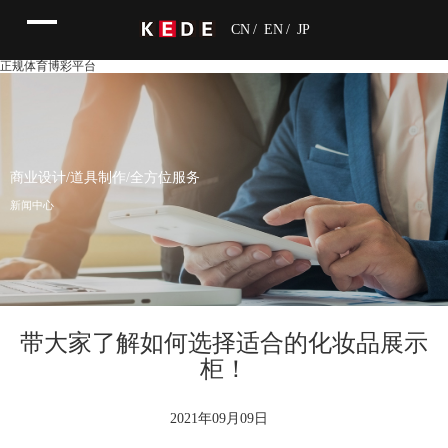
CN
/
EN
/
JP
正规体育博彩平台
商业设计/道具制作/全方位服务
新闻中心
带大家了解如何选择适合的化妆品展示
柜！
2021年09月09日