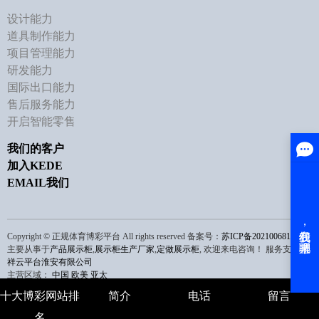
设计能力
道具制作能力
项目管理能力
研发能力
国际出口能力
售后服务能力
开启智能零售
我们的客户
加入KEDE
EMAIL我们
Copyright © 正规体育博彩平台 All rights reserved 备案号：
苏ICP备2021006810号
主要从事于
产品展示柜
,
展示柜生产厂家
,
定做展示柜
, 欢迎来电咨询！
服务支持：
祥云平台淮安有限公司
主营区域：
中国
欧美
亚太
十大博彩网站排
简介
电话
留言
名