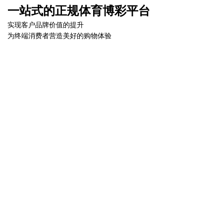
一站式的正规体育博彩平台
实现客户品牌价值的提升
为终端消费者营造美好的购物体验
多年行业设计经验
用数据见证我们的点滴成长
十大博彩网站排名是一家集整店道具设计、研发、制
造、销售及服务为一体的专业化中德合资企业，位于江
苏涟水经济开发区祥云路12号，占地45亩，苏北主航道
横贯南北，区位优势独特，水陆交通便捷，注册资本为
600万欧元。多年来，十大博彩网站排名专注于提供一站
式正规体育博彩平台，实现客户品牌价值的提升，为终
端消费者营造美好的购物体验，从而帮助客户实现其商
业目标。业务涵盖零售环境设计，展柜展具制作与安
装，零售及展示环境整体工程，项目管理，以及全国范