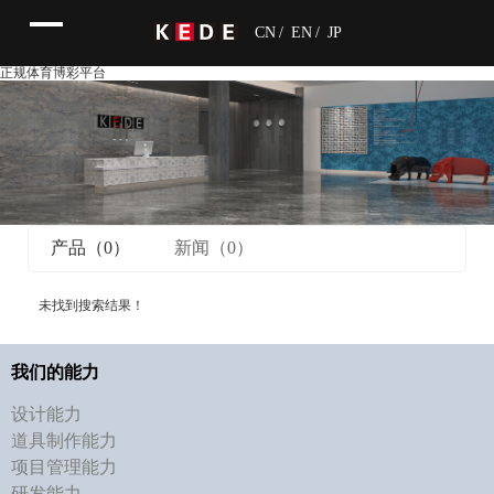
CN
/
EN
/
JP
正规体育博彩平台
产品（0）
新闻（0）
未找到搜索结果！
我们的能力
设计能力
道具制作能力
项目管理能力
研发能力