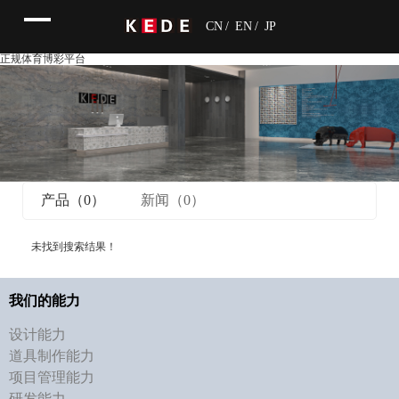
CN
/
EN
/
JP
正规体育博彩平台
产品（0）
新闻（0）
未找到搜索结果！
我们的能力
设计能力
道具制作能力
项目管理能力
研发能力