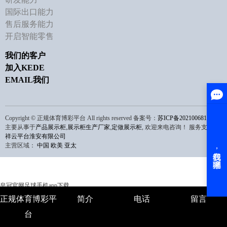
国际出口能力
售后服务能力
开启智能零售
我们的客户
加入KEDE
EMAIL我们
Copyright © 正规体育博彩平台 All rights reserved 备案号：
苏ICP备2021006810号
主要从事于
产品展示柜
,
展示柜生产厂家
,
定做展示柜
, 欢迎来电咨询！
服务支持：
祥云平台淮安有限公司
主营区域：
中国
欧美
亚太
皇冠官网足球手机app下载
正规体育博彩平
简介
电话
留言
台