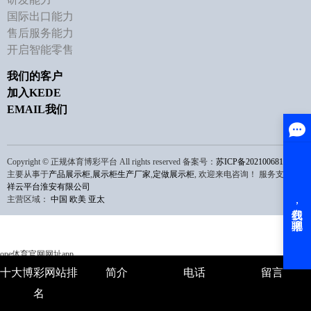
国际出口能力
售后服务能力
开启智能零售
我们的客户
加入KEDE
EMAIL我们
Copyright © 正规体育博彩平台 All rights reserved 备案号：
苏ICP备2021006810号
主要从事于
产品展示柜
,
展示柜生产厂家
,
定做展示柜
, 欢迎来电咨询！
服务支持：
祥云平台淮安有限公司
主营区域：
中国
欧美
亚太
ope体育官网网址app
十大博彩网站排
简介
电话
留言
名