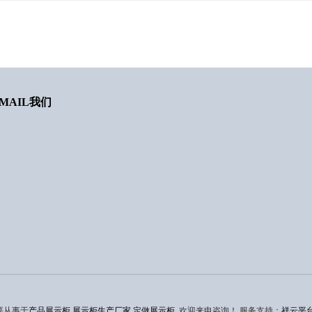
MAIL我们
要从事于
产品展示柜
,
展示柜生产厂家
,
定做展示柜
, 欢迎来电咨询！
服务支持：
祥云平