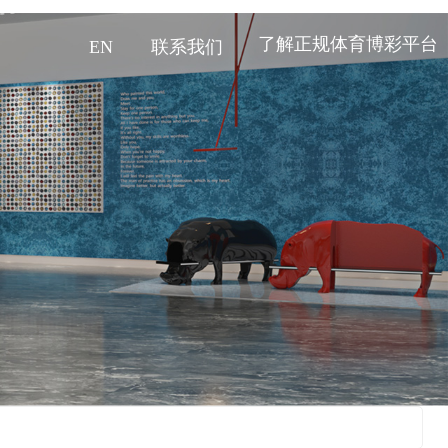
了解正规体育博彩平台
EN
联系我们