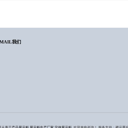
MAIL我们
要从事于
产品展示柜
,
展示柜生产厂家
,
定做展示柜
, 欢迎来电咨询！
服务支持：
祥云平