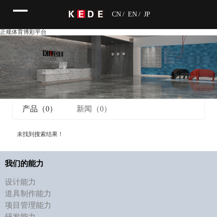
CN
/
EN
/
JP
正规体育博彩平台
产品（0）
新闻（0）
未找到搜索结果！
我们的能力
设计能力
道具制作能力
项目管理能力
研发能力