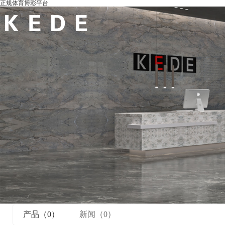
正规体育博彩平台
产品（0）
新闻（0）