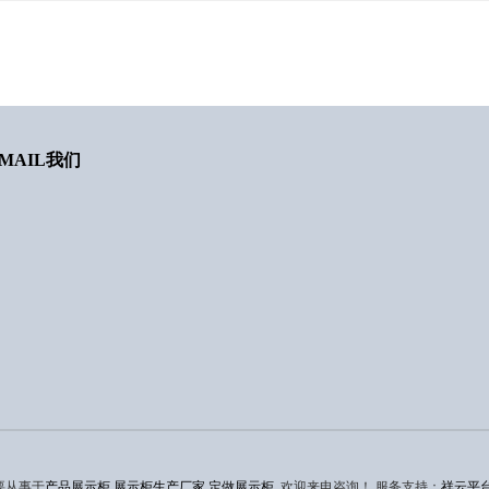
MAIL我们
要从事于
产品展示柜
,
展示柜生产厂家
,
定做展示柜
, 欢迎来电咨询！
服务支持：
祥云平