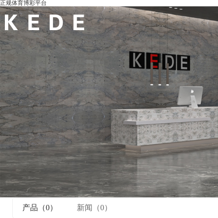
正规体育博彩平台
产品（0）
新闻（0）