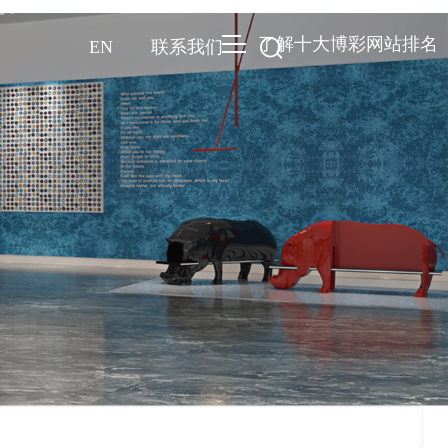
了解十大博彩网站排名
EN
联系我们