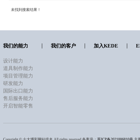
未找到搜索结果！
我们的能力
我们的客户
加入KEDE
E
设计能力
道具制作能力
项目管理能力
研发能力
国际出口能力
售后服务能力
开启智能零售
Copyright © 十大博彩网站排名 All rights reserved 备案号：
苏ICP备2021006810号
主