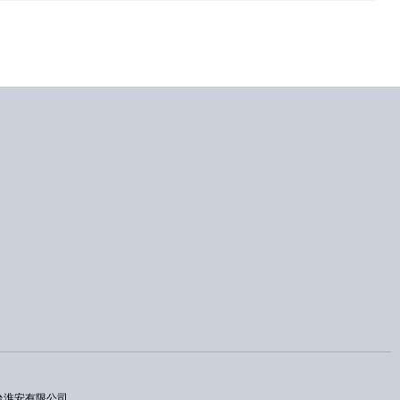
台淮安有限公司