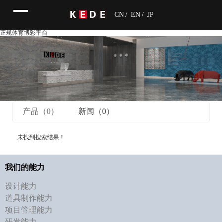
CN
/
EN
/
JP
正规体育博彩平台
产品（0）
新闻（0）
未找到搜索结果！
我们的能力
设计能力
道具制作能力
项目管理能力
研发能力