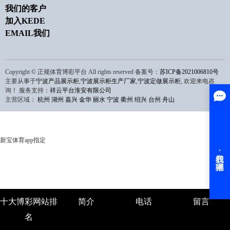
我们的客户
加入KEDE
EMAIL我们
Copyright © 正规体育博彩平台 All rights reserved 备案号：
苏ICP备2021006810号
主要从事于
宁波产品展示柜
,
宁波展示柜生产厂家
,
宁波定做展示柜
, 欢迎来电咨
询！
服务支持：
祥云平台淮安有限公司
主营区域：
杭州
湖州
嘉兴
金华
丽水
宁波
衢州
绍兴
台州
舟山
新宝体育app指定
十大博彩网站排
简介
电话
留言
名