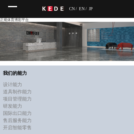
CN
/
EN
/
JP
正规体育博彩平台
我们的能力
设计能力
道具制作能力
项目管理能力
研发能力
国际出口能力
售后服务能力
开启智能零售