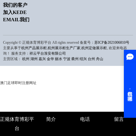
我们的客户
加入KEDE
EMAIL我们
Copyright © 正规体育博彩平台 All rights reserved 备案号：
苏ICP备2021006810号
主要从事于
杭州产品展示柜
,
杭州展示柜生产厂家
,
杭州定做展示柜
, 欢迎来电咨
询！
服务支持：
祥云平台淮安有限公司
主营区域：
杭州
湖州
嘉兴
金华
丽水
宁波
衢州
绍兴
台州
舟山
澳门足球即时注册网址
正规体育博彩平
简介
电话
留言
台