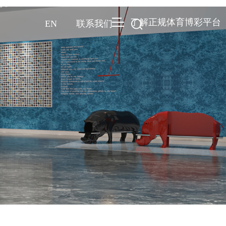
了解正规体育博彩平台
EN
联系我们