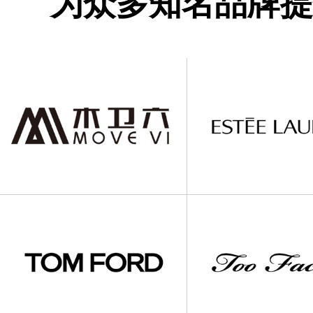
为众多知名品牌提