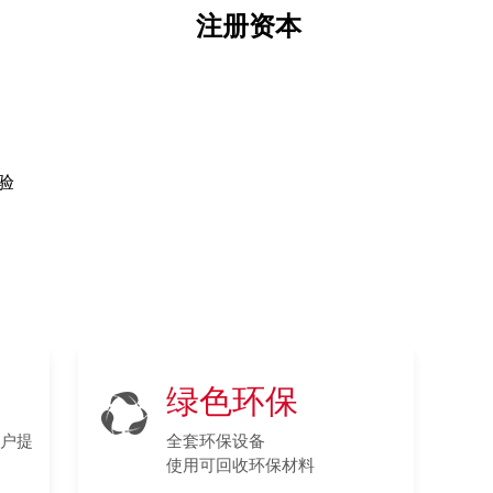
注册资本
验
绿色环保
户提
全套环保设备
使用可回收环保材料