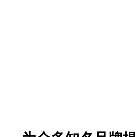
陆交通便捷，注册资本为600万欧元。多年来，十
专注于提供一站式十大博彩网站排名，实现客户品
升，为终端消费者营造美好的购物体验，从而帮助
业目标。业务涵盖零售环境设计，展柜展具制作与
展示环境整体工程，项目管理，以及全国范围的维
MORE+