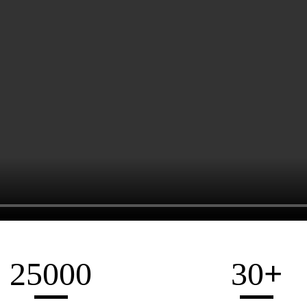
25000
30
+