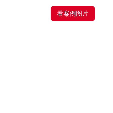
看案例图片