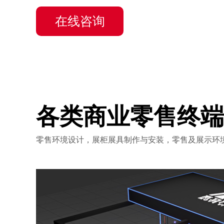
在线咨询
各类商业零售终端
零售环境设计，展柜展具制作与安装，零售及展示环